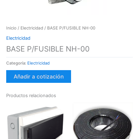
Inicio
/
Electricidad
/ BASE P/FUSIBLE NH-00
Electricidad
BASE P/FUSIBLE NH-00
Categoría:
Electricidad
Añadir a cotización
Productos relacionados
Es
pr
tie
var
var