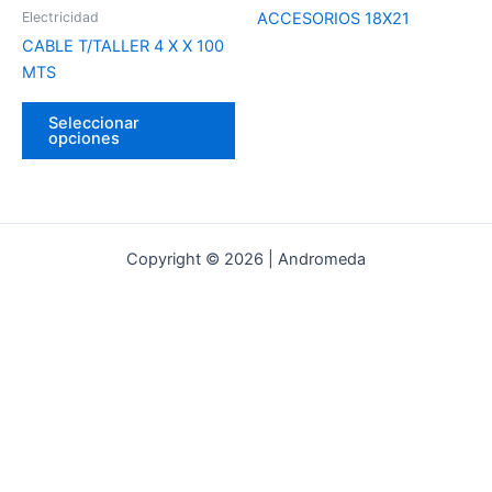
pueden
Electricidad
ACCESORIOS 18X21
elegir
CABLE T/TALLER 4 X X 100
en
MTS
la
página
Seleccionar
del
opciones
producto
Copyright © 2026 | Andromeda