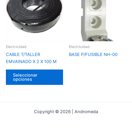
tiene
varias
variantes.
Las
opciones
se
pueden
Electricidad
Electricidad
elegir
CABLE T/TALLER
BASE P/FUSIBLE NH-00
en
EMVAINADO X 2 X 100 M
la
página
Seleccionar
del
opciones
producto
Copyright © 2026 | Andromeda