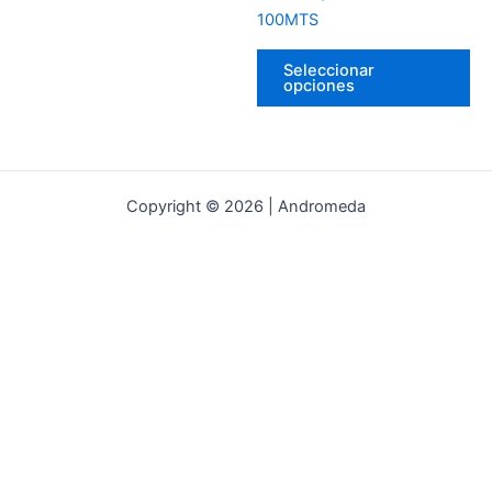
en
100MTS
la
pá
Seleccionar
del
opciones
pr
Copyright © 2026 | Andromeda