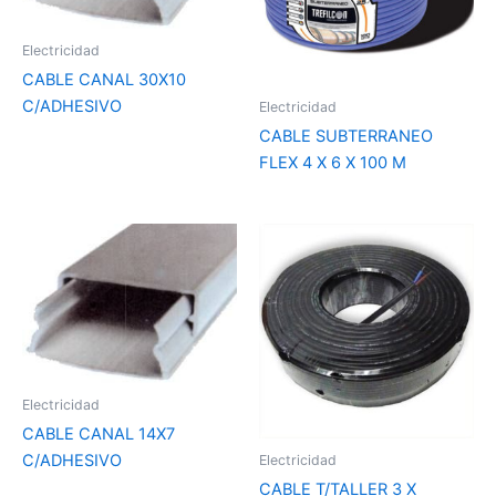
Electricidad
CABLE CANAL 30X10
C/ADHESIVO
Electricidad
CABLE SUBTERRANEO
FLEX 4 X 6 X 100 M
Es
pr
tie
var
var
La
op
Electricidad
se
CABLE CANAL 14X7
pu
C/ADHESIVO
Electricidad
ele
CABLE T/TALLER 3 X