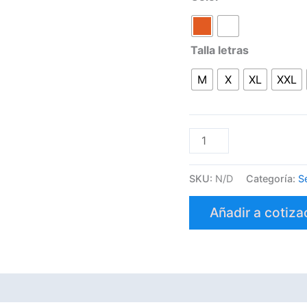
Talla letras
M
X
XL
XXL
SKU:
N/D
Categoría:
S
Añadir a cotiza