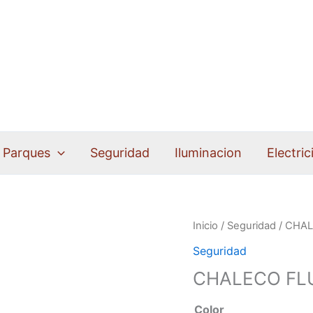
Parques
Seguridad
Iluminacion
Electric
CHALECO
Inicio
/
Seguridad
/ CHA
FLUORESCENTE
Seguridad
cantidad
CHALECO FL
Color