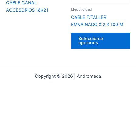
CABLE CANAL
pu
Electricidad
ACCESORIOS 18X21
ele
CABLE T/TALLER
en
EMVAINADO X 2 X 100 M
la
pá
Seleccionar
del
opciones
pr
Copyright © 2026 | Andromeda