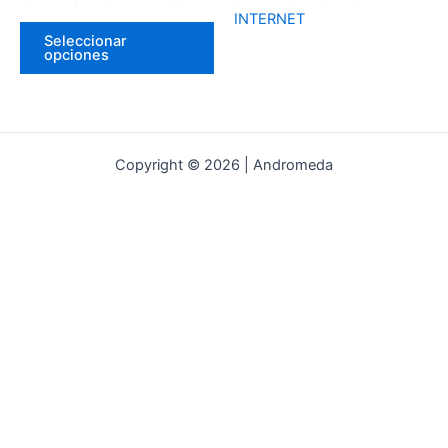
en
INTERNET
la
Seleccionar
página
opciones
del
producto
Copyright © 2026 | Andromeda