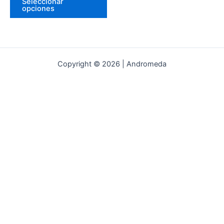
Seleccionar
del
opciones
producto
Copyright © 2026 | Andromeda