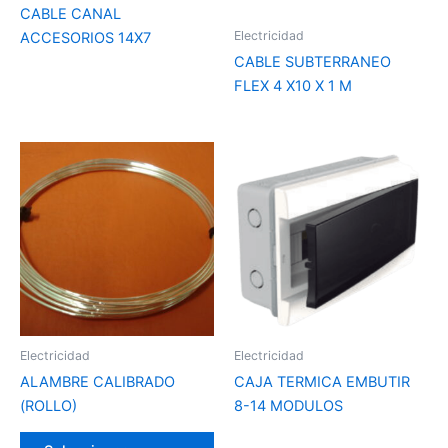
CABLE CANAL
Electricidad
ACCESORIOS 14X7
CABLE SUBTERRANEO
FLEX 4 X10 X 1 M
Este
producto
tiene
varias
variantes.
Las
opciones
se
pueden
Electricidad
Electricidad
elegir
ALAMBRE CALIBRADO
CAJA TERMICA EMBUTIR
en
(ROLLO)
8-14 MODULOS
la
página